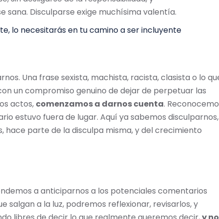
 sana. Disculparse exige muchísima valentía.
e, lo necesitarás en tu camino a ser incluyente
. Una frase sexista, machista, racista, clasista o lo qu
y con un compromiso genuino de dejar de perpetuar las
ros actos,
comenzamos a darnos cuenta
. Reconocemo
rio estuvo fuera de lugar. Aquí ya sabemos disculparnos,
s, hace parte de la disculpa misma, y del crecimiento
ndemos a anticiparnos a los potenciales comentarios
 salgan a la luz, podremos reflexionar, revisarlos, y
ndo libres de decir lo que realmente queremos decir,
y no