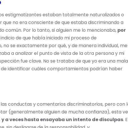
o
os estigmatizantes estaban totalmente naturalizados o
r que no era consciente de que estaba discriminando a
ido común. Por lo tanto, si alguien me lo mencionaba,
por
El indicio de que había iniciado mi proceso de
, no se exactamente por qué, y de manera individual, me
aba a analizar el punto de vista de la otra persona y mi
rospección fue clave. No se trataba de que yo era una mala
a de identificar cuáles comportamientos podrían haber
 las conductas y comentarios discriminatorios, pero con 
otar (generalmente alguien de mucha confianza), esta ve
,
y a veces hasta ensayaba un intento de disculpas
. 
, sin desligarse de la responsabilidad, y