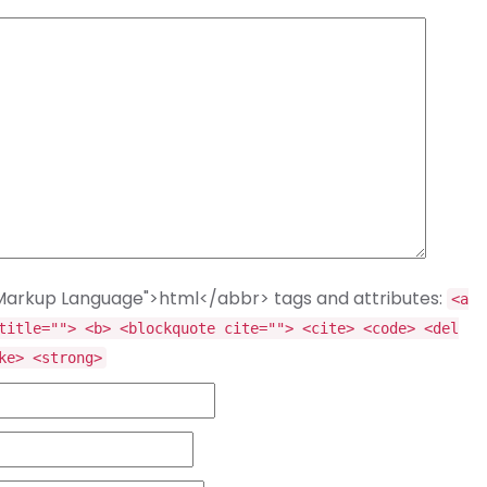
Markup Language">html</abbr> tags and attributes:
<a
title=""> <b> <blockquote cite=""> <cite> <code> <del
ke> <strong>