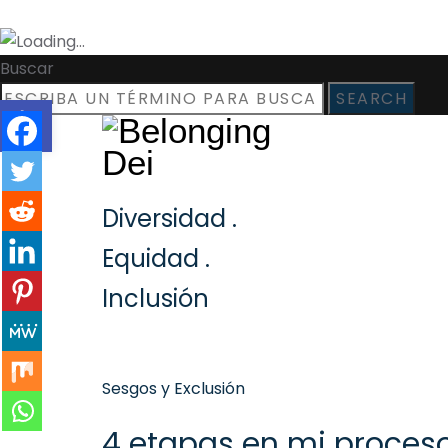
Buscar
Open toolbar
SEARCH
Diversidad .
Equidad .
Inclusión
Categories
Sesgos y Exclusión
4 etapas en mi proces