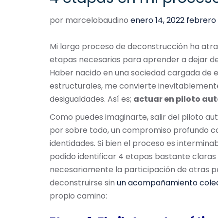
Posted
por
marcelobaudino
enero 14, 2022
febrero 
on
Mi largo proceso de deconstrucción ha atra
etapas necesarias para aprender a dejar de 
Haber nacido en una sociedad cargada de es
estructurales, me convierte inevitablemen
desigualdades. Así es;
actuar en piloto au
Como puedes imaginarte, salir del piloto aut
por sobre todo, un compromiso profundo con l
identidades. Si bien el proceso es intermina
podido identificar 4 etapas bastante claras
necesariamente la participación de otras pe
deconstruirse sin
un acompañamiento colec
propio camino: