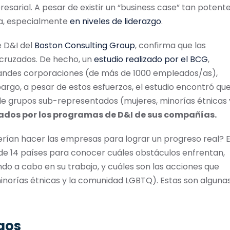
sarial. A pesar de existir un “business case” tan potente
da, especialmente
en niveles de liderazgo
.
de D&I del
Boston Consulting Group
, confirma que las
cruzados. De hecho, un
estudio realizado por el BCG
,
randes corporaciones (de más de 1000 empleados/as),
rgo, a pesar de estos esfuerzos, el estudio encontró qu
de grupos sub-representados (mujeres, minorías étnicas 
iados por los programas de D&I de sus compañías.
ían hacer las empresas para lograr un progreso real? E
e 14 países para conocer cuáles obstáculos enfrentan,
ndo a cabo en su trabajo, y cuáles son las acciones que
norías étnicas y la comunidad LGBTQ). Estas son alguna
gos