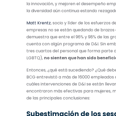
la innovación, y mejoren el desempeño empre
la diversidad aún continua estando rezaga
Matt Krentz
, socio y líder de los esfuerzos 
empresas no se están quedando de brazos 
demuestra que entre el 96% y 98% de las g
cuenta con algún programa de D&I. Sin emba
tres cuartos del personal que forma parte 
LGBTQ),
no sienten que han sido benefic
Entonces, ¿qué está sucediendo? ¿Qué deber
BCG entrevistó a más de 16000 empleados d
cuáles intervenciones de D&I se están lleva
encontraron más efectivas para mujeres, mi
de las principales conclusiones:
Subestimación de los ses