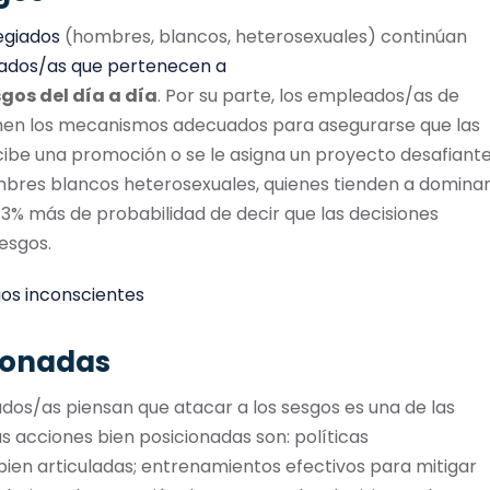
legiados
(hombres, blancos, heterosexuales) continúan
ados/as que pertenecen a
gos del día a día
. Por su parte, los empleados/as de
enen los mecanismos adecuados para asegurarse que las
cibe una promoción o se le asigna un proyecto desafiant
ombres blancos heterosexuales, quienes tienden a domina
n 13% más de probabilidad de decir que las decisiones
esgos.
gos inconscientes
cionadas
dos/as piensan que atacar a los sesgos es una de las
s acciones bien posicionadas son: políticas
 bien articuladas; entrenamientos efectivos para mitigar