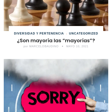
DIVERSIDAD Y PERTENENCIA
UNCATEGORIZED
¿Son mayoría las “mayorías”?
por
MARCELOBAUDINO
MAYO 10, 2021