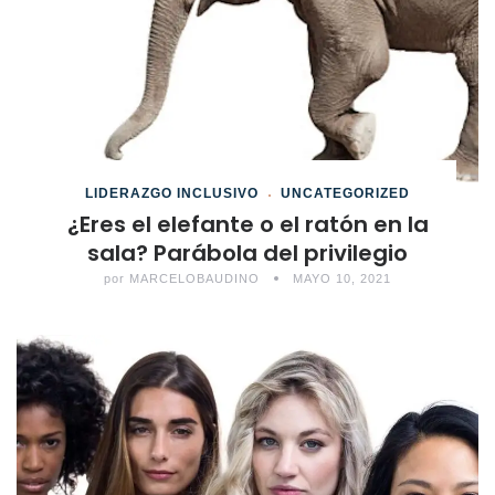
LIDERAZGO INCLUSIVO
UNCATEGORIZED
¿Eres el elefante o el ratón en la
sala? Parábola del privilegio
por
MARCELOBAUDINO
MAYO 10, 2021