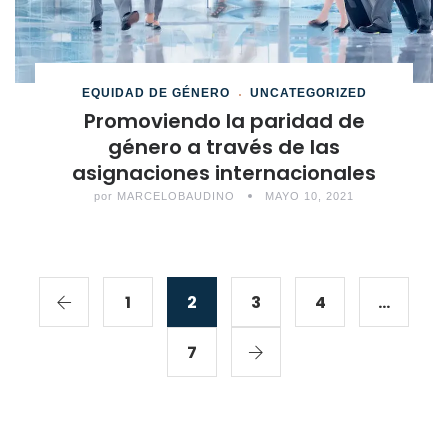
EQUIDAD DE GÉNERO
UNCATEGORIZED
Promoviendo la paridad de
género a través de las
asignaciones internacionales
por
MARCELOBAUDINO
MAYO 10, 2021
1
2
3
4
…
7